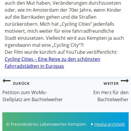
auch den Mut haben, Veränderungen durchzusetzen
oder, wie im Amsterdam der 70er Jahre, wenn Kinder
auf die Barrikaden gehen und die Straßen
zurückerobern. Mich hat „Cycling Cities“ jedenfalls
motiviert, mich weiter für eine fahrradfreundliche
Stadt einzusetzen. Vielleicht wird aus Kempten ja auch
irgendwann mal eine „Cycling City“?!
Der Film wurde kürzlich auf YouTube veröffentlicht:
Cycling Cities – Eine Reise zu den schönsten
Fahrradstädten in Europas
Beitragsnavigation
ZURÜCK
WEITER
Petition zum WoMo-
Ein Herz für den
Stellplatz am Bachtelweiher
Bachtelweiher
© Freundeskreis Lebenswertes Kempten ♥
media:architekt