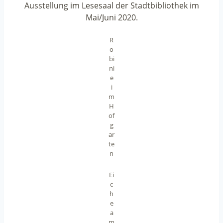
Ausstellung im Lesesaal der Stadtbibliothek im
Mai/Juni 2020.
R
o
bi
ni
e
i
m
H
of
g
ar
te
n
Ei
c
h
e
a
m