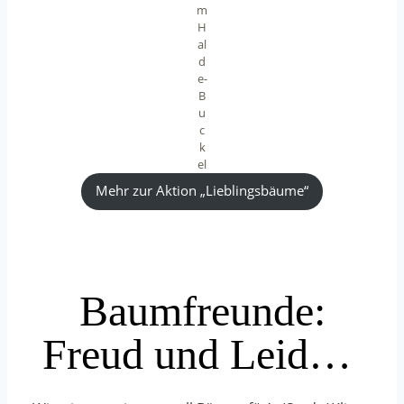
m
H
al
d
e-
B
u
c
k
el
Mehr zur Aktion „Lieblingsbäume“
Baumfreunde:
Freud und Leid…