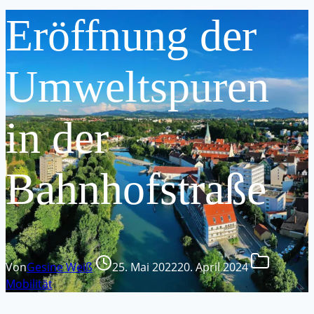
Eröffnung der
Umweltspuren
in der
Bahnhofstraße
Von
Gesine Weiß
25. Mai 2022
20. April 2024
Mobilität