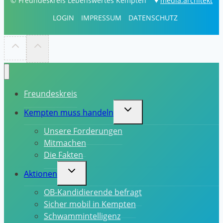
© Freundeskreis Lebenswertes Kempten ♥
media:architekt
LOGIN
IMPRESSUM
DATENSCHUTZ
Freundeskreis
Untermenü
Kempten muss handeln
umschalten
Unsere Forderungen
Mitmachen
Die Fakten
Untermenü
Aktionen
umschalten
OB-Kandidierende befragt
Sicher mobil in Kempten
Schwammintelligenz