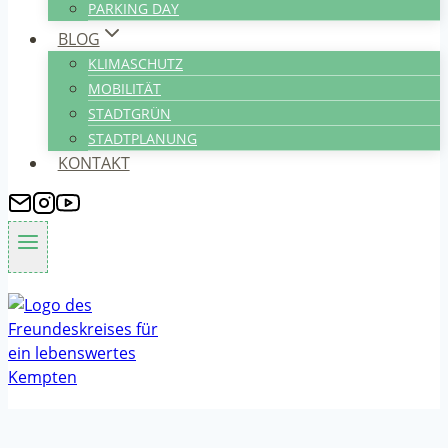
PARKING DAY
BLOG
KLIMASCHUTZ
MOBILITÄT
STADTGRÜN
STADTPLANUNG
KONTAKT