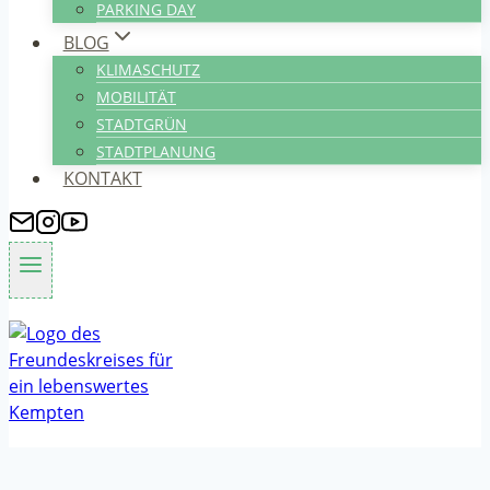
PARKING DAY
BLOG
KLIMASCHUTZ
MOBILITÄT
STADTGRÜN
STADTPLANUNG
KONTAKT