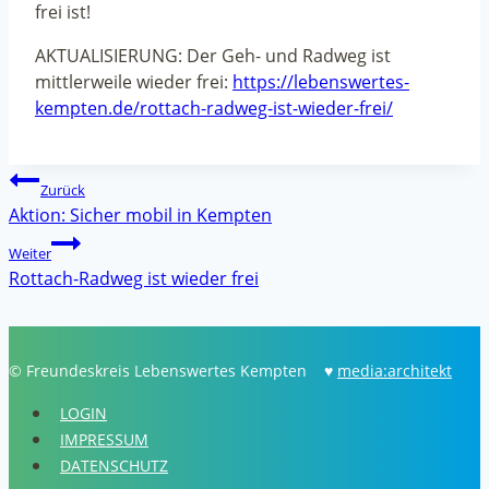
frei ist!
AKTUALISIERUNG: Der Geh- und Radweg ist
mittlerweile wieder frei:
https://lebenswertes-
kempten.de/rottach-radweg-ist-wieder-frei/
Beitragsnavigation
Zurück
Aktion: Sicher mobil in Kempten
Weiter
Rottach-Radweg ist wieder frei
© Freundeskreis Lebenswertes Kempten ♥
media:architekt
LOGIN
IMPRESSUM
DATENSCHUTZ