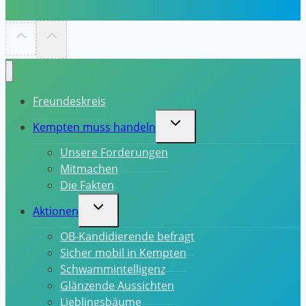
Freundeskreis
Untermenü
Kempten muss handeln
umschalten
Unsere Forderungen
Mitmachen
Die Fakten
Untermenü
Aktionen
umschalten
OB-Kandidierende befragt
Sicher mobil in Kempten
Schwammintelligenz
Glänzende Aussichten
Lieblingsbäume