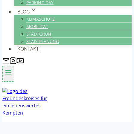
PARKING DAY
BLOG
KLIMASCHUTZ
MOBILITÄT
STADTGRÜN
STADTPLANUNG
KONTAKT