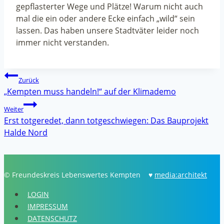
gepflasterter Wege und Plätze! Warum nicht auch
mal die ein oder andere Ecke einfach „wild“ sein
lassen. Das haben unsere Stadtväter leider noch
immer nicht verstanden.
Beitragsnavigation
Zurück
„Kempten muss handeln!“ auf der Klimademo
Weiter
Erst totgeredet, dann totgeschwiegen: Das Bauprojekt
Halde Nord
© Freundeskreis Lebenswertes Kempten ♥
media:architekt
LOGIN
IMPRESSUM
DATENSCHUTZ