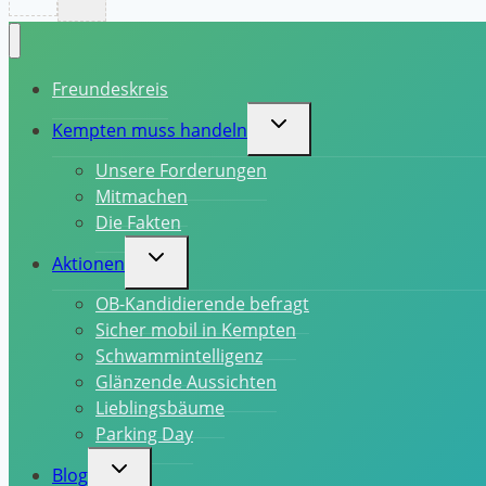
Freundeskreis
Untermenü
Kempten muss handeln
umschalten
Unsere Forderungen
Mitmachen
Die Fakten
Untermenü
Aktionen
umschalten
OB-Kandidierende befragt
Sicher mobil in Kempten
Schwammintelligenz
Glänzende Aussichten
Lieblingsbäume
Parking Day
Untermenü
Blog