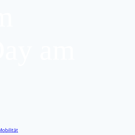
m
Day am
Mobilität