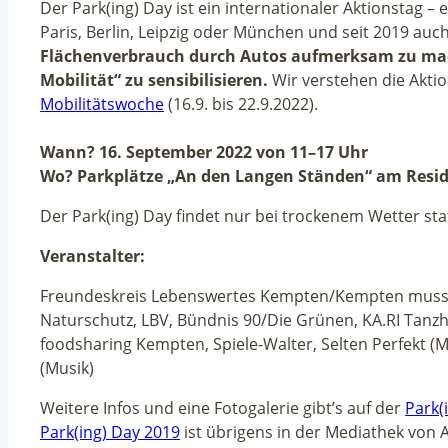
Der Park(ing) Day ist ein internationaler Aktionstag – 
Paris, Berlin, Leipzig oder München und seit 2019 au
Flächenverbrauch durch Autos aufmerksam zu ma
Mobilität“ zu sensibilisieren.
Wir verstehen die Aktio
Mobilitätswoche
(16.9. bis 22.9.2022).
Wann? 16. September 2022 von 11–17 Uhr
Wo? Parkplätze „An den Langen Ständen“ am Resid
Der Park(ing) Day findet nur bei trockenem Wetter stat
Veranstalter:
Freundeskreis Lebenswertes Kempten/Kempten muss
Naturschutz, LBV, Bündnis 90/Die Grünen, KA.RI Tanzha
foodsharing Kempten, Spiele-Walter, Selten Perfekt (M
(Musik)
Weitere Infos und eine Fotogalerie gibt’s auf der
Park(
Park(ing) Day 2019
ist übrigens in der Mediathek von A