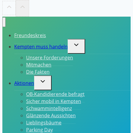
Freundeskreis
Untermenü
Kempten muss handeln
umschalten
Unsere Forderungen
Mitmachen
Die Fakten
Untermenü
Aktionen
umschalten
OB-Kandidierende befragt
Sicher mobil in Kempten
Schwammintelligenz
Glänzende Aussichten
Lieblingsbäume
Parking Day