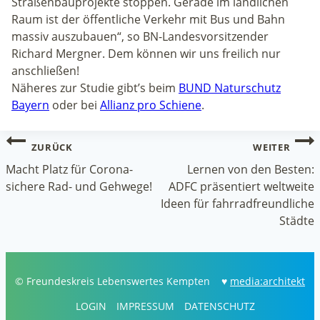
Straßenbauprojekte stoppen. Gerade im ländlichen
Raum ist der öffentliche Verkehr mit Bus und Bahn
massiv auszubauen“, so BN-Landesvorsitzender
Richard Mergner. Dem können wir uns freilich nur
anschließen!
Näheres zur Studie gibt’s beim
BUND Naturschutz
Bayern
oder bei
Allianz pro Schiene
.
Beitragsnavigation
ZURÜCK
WEITER
Macht Platz für Corona-
Lernen von den Besten:
sichere Rad- und Gehwege!
ADFC präsentiert weltweite
Ideen für fahrradfreundliche
Städte
© Freundeskreis Lebenswertes Kempten ♥
media:architekt
LOGIN
IMPRESSUM
DATENSCHUTZ