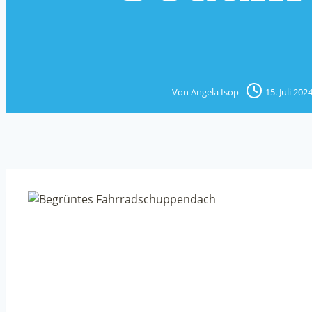
Von
Angela Isop
15. Juli 202