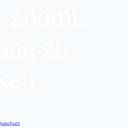
 zoomt:
ung zu
keit
imaschutz