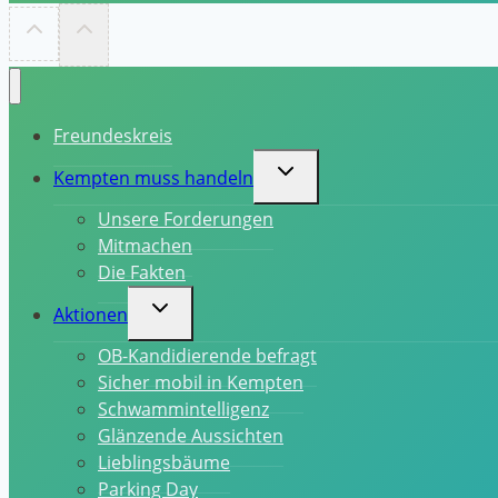
Freundeskreis
Untermenü
Kempten muss handeln
umschalten
Unsere Forderungen
Mitmachen
Die Fakten
Untermenü
Aktionen
umschalten
OB-Kandidierende befragt
Sicher mobil in Kempten
Schwammintelligenz
Glänzende Aussichten
Lieblingsbäume
Parking Day