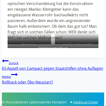
optischen Verschandelung hat die Konstruktion
ein riesiges Manko: Kleingetier kann das
eingelassene Wasserrohr bachaufwärts nicht
passieren. Außerdem wurde ein angrenzender
Baum halb einbetoniert. Ob dem das gut tut? Man
fragt sich in solchen Fällen schon: WER denkt sich
WAS bei solchen Maßnahmen?
Warum so…
…wenn’s auch so geht?
Einbetonierter Baum
Beitragsnavigation
Zurück
Eil-Appell von Campact gegen Staatshilfen ohne Auflagen
Weiter
Rollback oder Öko-Neustart?
© Freundeskreis Lebenswertes Kempten ♥
media:architekt