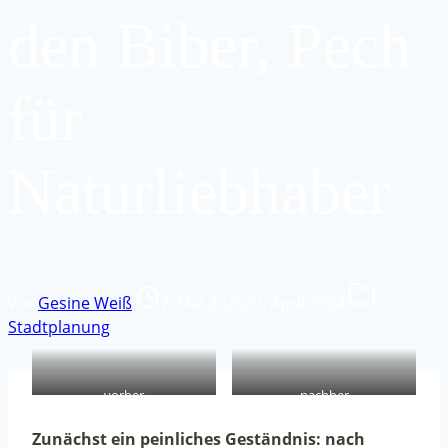
den Biber, Pech
für
Naturliebhaber
Von
Gesine Weiß
7. Mai 2020
20. April 2024
Stadtplanung
vorher
nachher
Zunächst ein peinliches Geständnis: nach