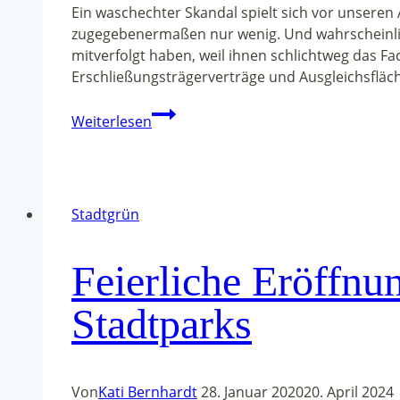
Ein waschechter Skandal spielt sich vor unseren
zugegebenermaßen nur wenig. Und wahrscheinlich
mitverfolgt haben, weil ihnen schlichtweg das Fach
Erschließungsträgerverträge und Ausgleichsfläc
Erst
Weiterlesen
totgeredet,
dann
totgeschwiegen:
Das
Stadtgrün
Bauprojekt
Halde
Nord
Feierliche Eröffnun
Stadtparks
Von
Kati Bernhardt
28. Januar 2020
20. April 2024