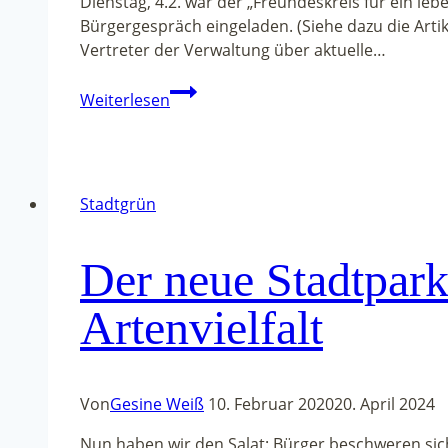
Dienstag, 4.2. war der „Freundeskreis für ein 
Bürgergespräch eingeladen. (Siehe dazu die Arti
Vertreter der Verwaltung über aktuelle…
Ich
Weiterlesen
krieg
die
(Klima-)Krise
Stadtgrün
Der neue Stadtpark 
Artenvielfalt
Von
Gesine Weiß
10. Februar 2020
20. April 2024
Nun haben wir den Salat: Bürger beschweren sic