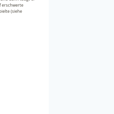
f erschwerte
ielte (siehe