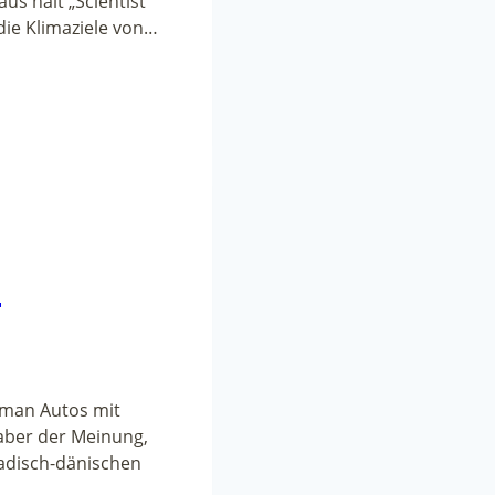
s hält „Scientist
die Klimaziele von…
“
s man Autos mit
 aber der Meinung,
nadisch-dänischen