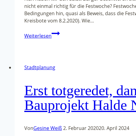
nicht einmal richtig für die Festwoche? Festwoc
Bedingungen hin, quasi als Beweis, dass die Festw
Kreisbote vom 8.2.2020). Wie…
Der
Weiterlesen
neue
Stadtpark
–
leider
Stadtplanung
kein
Paradies
der
Erst totgeredet, d
Artenvielfalt
Bauprojekt Halde 
Von
Gesine Weiß
2. Februar 2020
20. April 2024