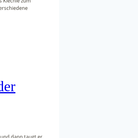
s Kiechle zum
verschiedene
der
 und dann taugt er