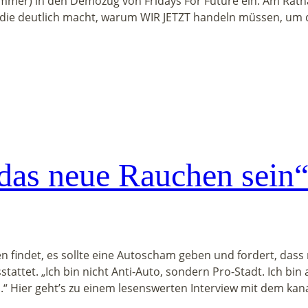
mmer) in den Demozug von Fridays For Future ein. Am Rathau
, die deutlich macht, warum WIR JETZT handeln müssen, um 
das neue Rauchen sein
en findet, es sollte eine Autoscham geben und fordert, das
ttet. „Ich bin nicht Anti-Auto, sondern Pro-Stadt. Ich bin
n.“ Hier geht’s zu einem lesenswerten Interview mit dem ka