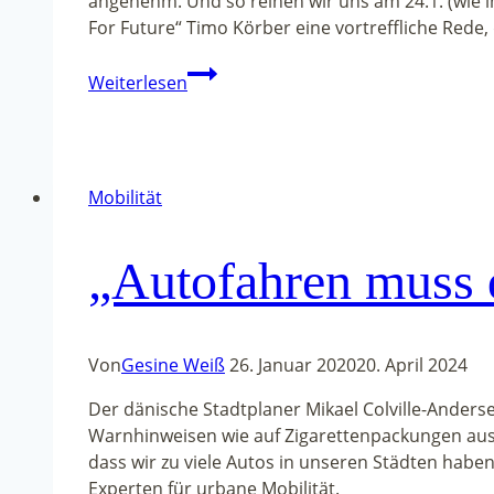
angenehm. Und so reihen wir uns am 24.1. (wie i
For Future“ Timo Körber eine vortreffliche Rede
„Kempten
Weiterlesen
muss
handeln!“
auf
der
Mobilität
Klimademo
„Autofahren muss 
Von
Gesine Weiß
26. Januar 2020
20. April 2024
Der dänische Stadtplaner Mikael Colville-Anders
Warnhinweisen wie auf Zigarettenpackungen aussta
dass wir zu viele Autos in unseren Städten habe
Experten für urbane Mobilität.