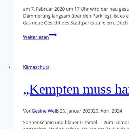
am 7. Februar 2020 um 17 Uhr wird der neu gesta
Dämmerung langsam über den Park legt, ist es en
das neue Gesicht des Stadtparks zu feiern. Doch 
Feierliche
Weiterlesen
Eröffnung
des
neu
gestalteten
Klimaschutz
Stadtparks
„Kempten muss ha
Von
Gesine Weiß
26. Januar 2020
20. April 2024
Sonnenschein und blauer Himmel — zum Demons