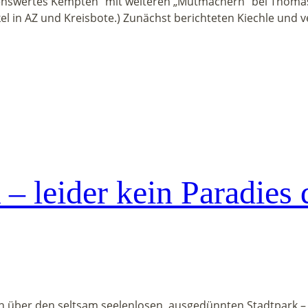
lebenswertes Kempten“ mit weiteren „Mutmachern“ bei Thoma
kel in AZ und Kreisbote.) Zunächst berichteten Kiechle und 
– leider kein Paradies 
h über den seltsam seelenlosen, ausgedünnten Stadtpark –