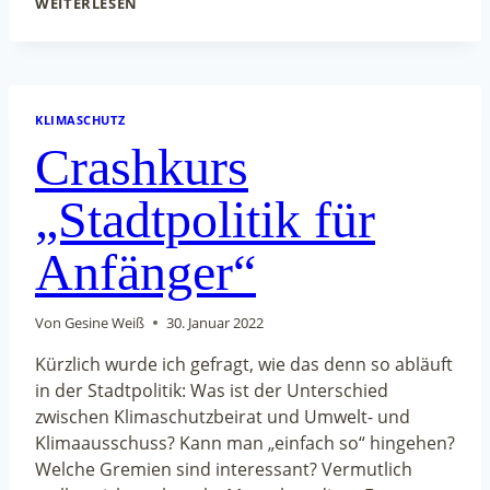
WEITERLESEN
DER
TITEL
IST
DA:
WIR
SIND
KLIMASCHUTZ
„FAHRRADFREUNDLICHE
Crashkurs
KOMMUNE“…
„Stadtpolitik für
Anfänger“
Von
Gesine Weiß
30. Januar 2022
Kürzlich wurde ich gefragt, wie das denn so abläuft
in der Stadtpolitik: Was ist der Unterschied
zwischen Klimaschutzbeirat und Umwelt- und
Klimaausschuss? Kann man „einfach so“ hingehen?
Welche Gremien sind interessant? Vermutlich