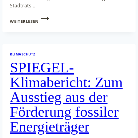
Stadtrats…
„DIE
WEITERLESEN
KLIMA-
UHR
LÄUFT“:
KMH
ÜBERGIBT
UNTERSCHRIFTEN
KLIMASCHUTZ
AN
SPIEGEL-
OB
UND
FORDERT
Klimabericht: Zum
UNMITTELBARE
UMSETZUNG
Ausstieg aus der
DES
„KLIMAPLANS
2035“
Förderung fossiler
Energieträger