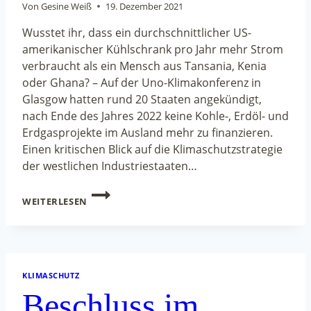
Von
Gesine Weiß
19. Dezember 2021
Wusstet ihr, dass ein durchschnittlicher US-
amerikanischer Kühlschrank pro Jahr mehr Strom
verbraucht als ein Mensch aus Tansania, Kenia
oder Ghana? – Auf der Uno-Klimakonferenz in
Glasgow hatten rund 20 Staaten angekündigt,
nach Ende des Jahres 2022 keine Kohle-, Erdöl- und
Erdgasprojekte im Ausland mehr zu finanzieren.
Einen kritischen Blick auf die Klimaschutzstrategie
der westlichen Industriestaaten…
SPIEGEL-
WEITERLESEN
KLIMABERICHT:
ZUM
AUSSTIEG
AUS
DER
FÖRDERUNG
KLIMASCHUTZ
FOSSILER
Beschluss im
ENERGIETRÄGER