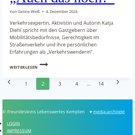
Von
Gesine Weiß
4. Dezember 2024
Verkehrsexpertin, Aktivistin und Autorin Katja
Diehl spricht mit den Gastgebern über
Mobilitätsbedürfnisse, Gerechtigkeit im
Straßenverkehr und ihre persönlichen
Erfahrungen als „Verkehrswenderin“.
KATJA
WEITERLESEN
DIEHL
BEI
Seitennavigation
„AUCH
Vorherige
Nächste
1
2
3
4
…
14
DAS
NOCH?“
Seite
Seite
© Freundeskreis Lebenswertes Kempten ♥
media:architekt
LOGIN
IMPRESSUM