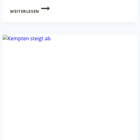
TEMPO
WEITERLESEN
30
IM
AYBÜHLWEG